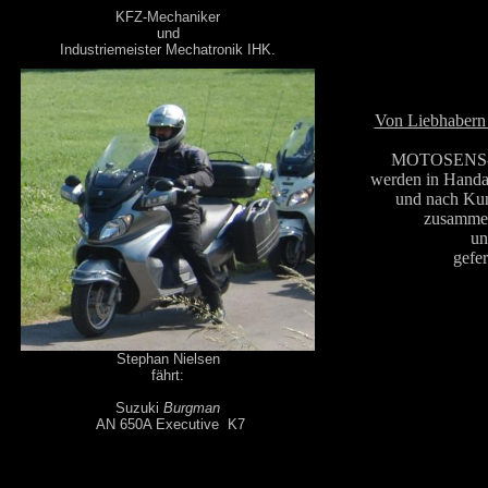
KFZ-Mechaniker
und
Industriemeister Mechatronik IHK.
Von Liebhabern 
MOTOSENS- 
werden in Handar
und nach Ku
zusammen
un
gefer
Stephan Nielsen
fährt:
Suzuki
Burgman
AN 650A Executive K7