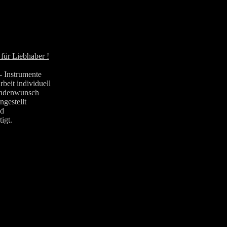
für Liebhaber !
Instrumente
beit individuell
ndenwunsch
gestellt
d
tigt.