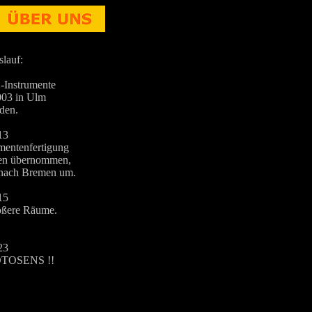
lauf:
nstrumente
03 in Ulm
den.
13
mentenfertigung
en übernommen,
 nach Bremen um.
15
ßere Räume.
23
OTOSENS !!