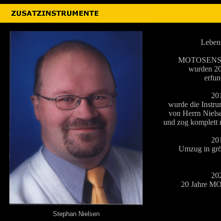
Lebens
MOTOSENS-I
wurden 20
erfun
20
wurde die Instru
von Herrn Niels
und zog komplett
20
Umzug in grö
20
20 Jahre M
Stephan Nielsen